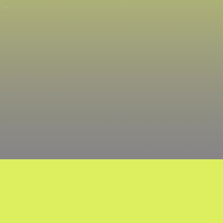
hérapie,
pement
s, m’ont
 excellent
en-être.
PSI (Ecole
 la
ous pouvez
a
e
 pour petit
iscussion
s être