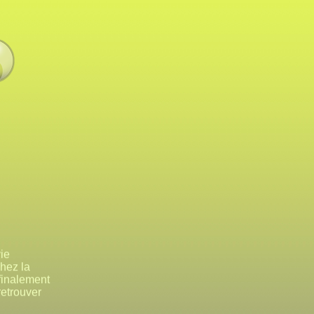
ie
hez la
finalement
retrouver