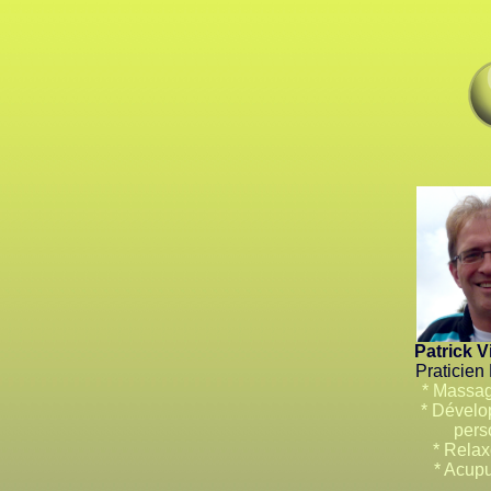
Patrick 
Praticien
* Massage
* Dével
pers
* Rela
* Acup