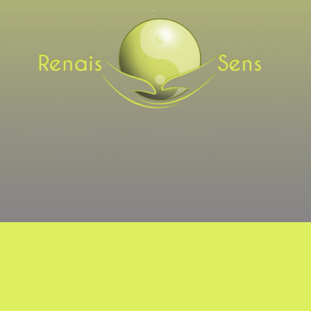
Une formation complète en acupuncture, en auriculot
en reiki usui (1er degré) combinée avec un dévelop
progressif sur le ressenti des animaux et des humain
petit à petit amené à penser que les mains étaient un
vecteur de libération de tensions et d’émotions, de
rééquilibrage énergétique et un facteur puissant de bi
Une certification complète de masseur intuitif à l’EM
du Massage Psycho-Somato-Intuitif, école agréée par
fédération française de médecine du bien-être que v
consulter sur le site
www.relaxologue.fr
) a terminé m
motivation de m’installer en temps que
praticien bien-être et ouvrir Renaissens.
Praticien Bien-être, cela représente un ensemble de
proposition dans le seul but du bien-être, sans aucun
prétention thérapeutique.
Un panel de possibilités s’offrent à nous (vous et moi)
à petit se sentir bien.
* Le premier contact se commence toujours par une d
et on essaye ensemble de trouver ce qui pourrait vou
favorable pour la suite de votre chemin.